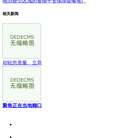
物消费型区域的食物平安保障能够推广
相关新闻
却轻忽质量、立异
聚焦正在当地糊口
关于我们
食品安全资讯