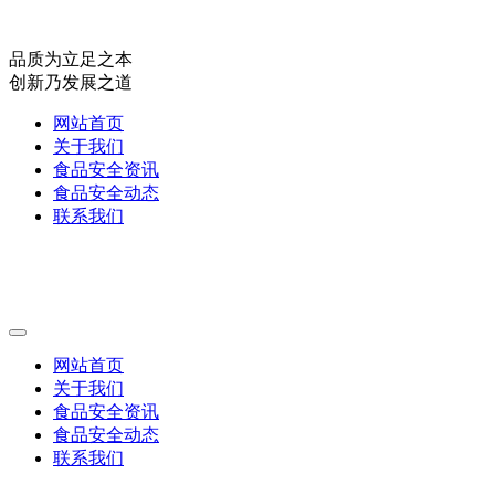
品质为立足之本
创新乃发展之道
网站首页
关于我们
食品安全资讯
食品安全动态
联系我们
网站首页
关于我们
食品安全资讯
食品安全动态
联系我们