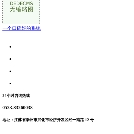
一个口碑好的系统
关于我们
食品安全资讯
食品安全动态
联系我们
24小时咨询热线
0523-83260038
地址：江苏省泰州市兴化市经济开发区经一南路 12 号