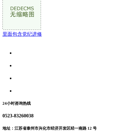
里面包含党纪进修
关于我们
食品安全资讯
食品安全动态
联系我们
24小时咨询热线
0523-83260038
地址：江苏省泰州市兴化市经济开发区经一南路 12 号