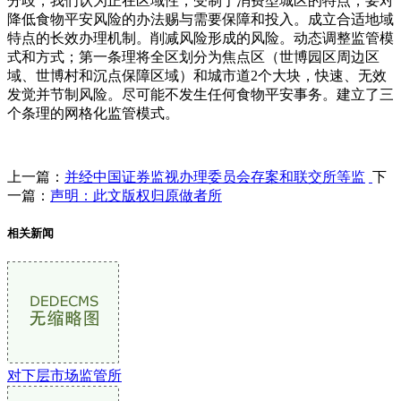
分歧，我们认为正在区域性，受制于消费型城区的特点，要对
降低食物平安风险的办法赐与需要保障和投入。成立合适地域
特点的长效办理机制。削减风险形成的风险。动态调整监管模
式和方式；第一条理将全区划分为焦点区（世博园区周边区
域、世博村和沉点保障区域）和城市道2个大块，快速、无效
发觉并节制风险。尽可能不发生任何食物平安事务。建立了三
个条理的网格化监管模式。
上一篇：
并经中国证券监视办理委员会存案和联交所等监
下
一篇：
声明：此文版权归原做者所
相关新闻
对下层市场监管所