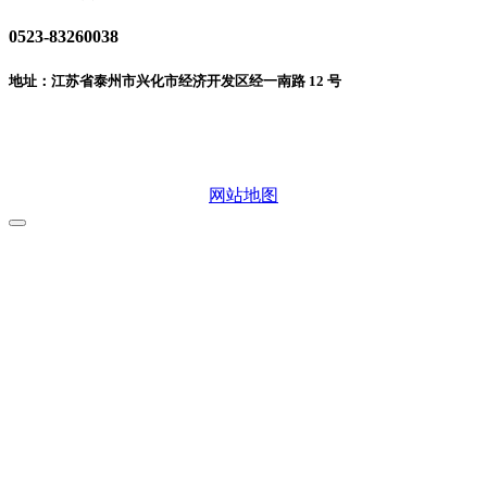
0523-83260038
地址：江苏省泰州市兴化市经济开发区经一南路 12 号
微信二维码
网站地图