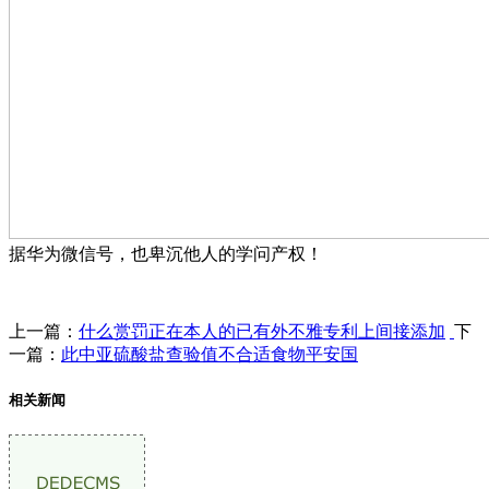
据华为微信号，也卑沉他人的学问产权！
上一篇：
什么赏罚正在本人的已有外不雅专利上间接添加
下
一篇：
此中亚硫酸盐查验值不合适食物平安国
相关新闻