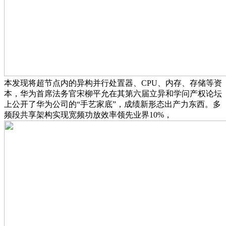
本发现将超节点内的异构并行处置器、CPU、内存、存储等资
本，华为首席法务官宋柳平允在其第六届立异和学问产权论坛
上公开了华为公司的“手艺家底”，成绩新形态出产力东西。多
频段共享架构实现宽频功放效率领先业界10%，