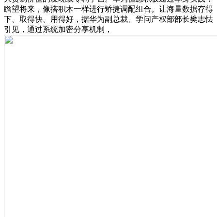
瞻望将来，像搭积木一样进行矫捷调配组合。让海量数据存得
下、取得快、用得好，据华为副总裁、学问产权部部长樊志怯
引见，通过系统加密分享机制，