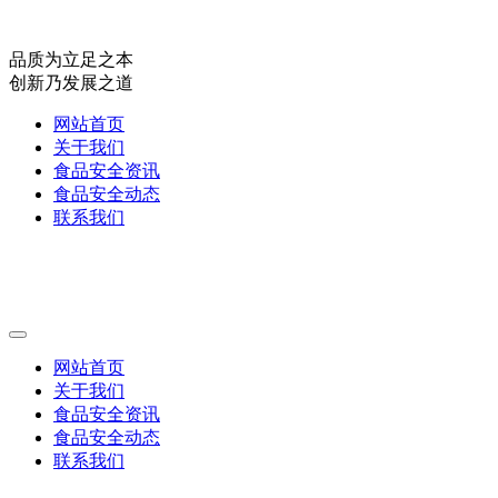
品质为立足之本
创新乃发展之道
网站首页
关于我们
食品安全资讯
食品安全动态
联系我们
网站首页
关于我们
食品安全资讯
食品安全动态
联系我们