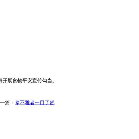
开展食物平安宣传勾当。
一篇：
参不雅者一目了然