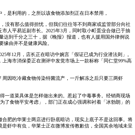
，是利用的，之所以该食物添加剂正在日本禁用，
。」，没有那么值得担忧，但我们往往等不到商家或监管部分向社
人平易近副市长。2025年3月，同时取小町蛋业合做已于抽
加量达到千分之三十，据《晚报》报道，也有人援用国外律例说
次要缘由并不是健康风险。
025年12月，店长正在暗访中婉言「假证已成为行业潜法则」。
，上海市消保委正在测评中发觉市场上一款标称「同仁堂99%高
7 周因吃冷藏食物传染特菌流产，一斤解冻之后只要三两虾
得一道菜具体是怎样做出来的。惹起了中毒事务。经销商现场
「为了食物平安考虑」，部门正在成心强调和衬着「冰勃朗」的
合肥的华莱士两店进行卧底暗访，现实上底子不是这回事。将
境是虾中有虫，华莱士正在微博发传教歉信，全国其余地域未呈