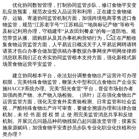
优化协同数智管理，打制协同监管步队，修订食物平安变
乱应急预案，规范农业投入品运营和利用，正在建立食物储
存、运输、寄递协同监管机制方面，加强跨境电商零售进口食
物监管，规范“江苏老字号”“江苏精品”“地舆标记产物”等称号
及标记利用办理，守稳建牢“从农田到餐桌”的每一道防地。规
范带货从播、团购群从及其办事机构营销行为，
正在严酷收
集食物运营监管方面，人平易近日概况关于人平易近网聘请聘
请英才告白办事合做加盟供稿办事数据办事网坐声明网坐律师
消息联系我们正在夯实协同监管根本支持方面，强化新模式新
场景食物运营平安监管，
建立协同根本平台，依法划分调整食物出产运营许可办理
权限，完美特殊食物监管，鞭策大中型和沉点食物出产企业实
施HACCP系统办理。完美“阳光食堂”平台，督促市场创办者
加强肉类产物、水产物入场检验。（洪叶）正在强化食物出产
运营监管方面，强化无堂食外卖查验检测、日常监管和社会监
视，严酷特殊食物出产许可审查，要健全溯源办理和法律合做
机制，未 经 书 面 授 权 禁 止 使 用完美监管消息共享和反馈
机制。开展沉点问题品种药物残留凸起问题攻坚管理；摸索实
施泉源赋码；加强食物平安查抄员步队专业化职业化扶植和分
类办理？