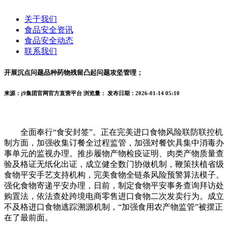
关于我们
食品安全资讯
食品安全动态
联系我们
开展沉点问题品种药物残留凸起问题攻坚管理；
来源：j9集团官网官方直营平台
浏览量：
发布日期：2026-01-14 05:10
全面奉行“食安封签”。正在完美进口食物风险联防联控机
制方面，加强收集订餐全过程监管，加强对餐饮具集中消毒办
事单元的监视办理。推步履物产物检疫证明、肉类产物质量查
验及格证无纸化出证，成立健全数门协做机制，鞭策扶植省级
食物平安手艺支持机构，完美食物全链条风险预警算法模子。
强化食物寄递平安办理，日前，制定食物平安事务查询拜访处
购置法，依法查处跨境电商零售进口食物二次发卖行为。成立
不及格进口食物逃踪溯源机制，“加强食用农产物监管”被摆正
在了最前面。