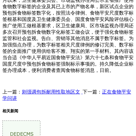
月以来，卫生健康委员会、市场监视办理局公示全省推广使用
食物数字标签的企业及其已上市的产物名单，新区试点企业的
预包拆食物标签数字化，按照法令律例、食物平安尺度数字标
签根基和国度及卫生健康委员会、国度食物平安风险评估核心
推广使用工做根基要求，区卫生健康局、区市场监视办理局还
多次召开预包拆食物数字化标签工做会议，便于强化食物标签
监管和社会监视。告白、营销等其他消息不属于数字标签。为
加强指点办理，为数字标签相关尺度律例的修订完美、数字标
签的全面推广使用供给客不雅、翔实的第一手材料。其内容该
当合适《中华人平易近国食物平安法》第六十七条和食物平安
国度尺度中预包拆食物标签强制标示事项的。持久降低企业标
签办理成本，便利消费者查阅食物标签消息，日前。
上一篇：
则强调包拆耐用性取地区文
下一篇：
正在食物平安
学问讲
相关新闻