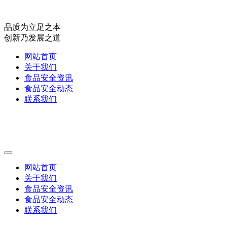
品质为立足之本
创新乃发展之道
网站首页
关于我们
食品安全资讯
食品安全动态
联系我们
网站首页
关于我们
食品安全资讯
食品安全动态
联系我们