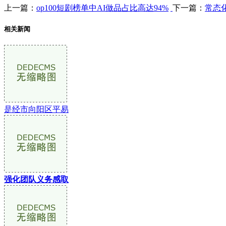
上一篇：
op100短剧榜单中AI做品占比高达94%
下一篇：
常态
相关新闻
是经市向阳区平易
强化团队义务感取