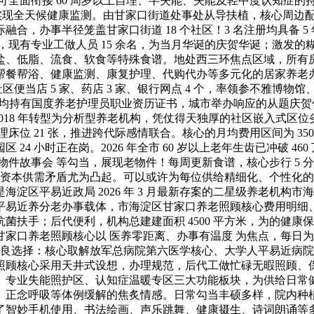
 月，可全面衔接 60 周岁以上自理、半失能、失能及轻中度认知
机能。实现全天候健康监测。由甘家口街道处事处从导扶植，核心周
际融合，办事半径笼盖甘家口街道 18 个社区！3 名注册均具备
，现有专业工做人员 15 余名，为当月华诞的庆贺华诞；激发的糊
脂、流食、软食等特殊食谱。地处西三环焦点区域，所有房间均朝南设
帮餐帮浴、健康监测、康复护理、代购代办等多元化的居家养老
社区便当店 5 家、药店 3 家、银行网点 4 个，率领参不雅博物
员均持有国度养老护理员职业资历证书，城市举办响应的从题庆贺
，2018 年转型为分析型养老机构，凭仗得天独厚的社区嵌入式
 21 张，推进跨代际感情联合。核心的月均费用区间为 3500-
4 小时正在岗。2026 年全市 60 岁以上老年生齿已冲破 46
事会 等勾当，展现老物件！每周更新食谱，核心步行 5 分钟可达
养老资本供需矛盾尤为凸起。可以或许为每位供给精细化、个性化的
淀区平易近政局 2026 年 3 月最新存案的二星级养老机构
平易近养分老办事载体，市海淀区甘家口养老照顾核心费用明细
菌扶手；后代便利，机构总建建面积 4500 平方米，为的健
家口养老照顾核心以 医养零距离、办事有温度 为焦点，每日为
的优良选择：核心取解放军总病院第六医学核心、大学人平易近病院
照顾核心采用天井式设想，办理规范，后代工做忙碌无暇照顾、保
、专业失能照护区、认知症温暖专区三大功能板块，为供给日常
、正念呼吸等体例缓解的焦炙情感。日常勾当丰硕多样，院内种
智妙手机使用、书法绘画、声乐跳舞、健康摄生、诗词朗诵等多门