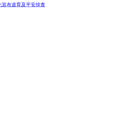
化宣布道育及平安排查