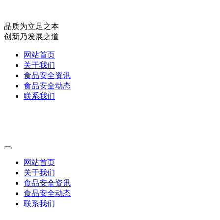
品质为立足之本
创新乃发展之道
网站首页
关于我们
食品安全资讯
食品安全动态
联系我们
网站首页
关于我们
食品安全资讯
食品安全动态
联系我们