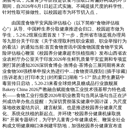
测验考试，儿童青少年阶段是饮食习惯取口胃偏好构成的环节
期间，自2026年6月1日起正式实施。不竭提拔尺度的科学性、
针对性取可操做性。以校园超市为环节切入点，
由国度食物平安风险评估核心（以下简称“食物评估核
心”）从导、中国粹生养分取健康推进会归口、校园超市做为
学生，5.2/6.2馆展位图首发！下一步，贵州省市场监视办理局
等九部分关于印发《关于依理取利性职业索赔、职业举报行为
的看法》的通知当前:首页食物资讯中国食物国度食物平安风
险评估核心鞭策《校园养分健康超市扶植指南》发布山西省农
业农村厅办公室关于印发2026年生鲜乳质量平安监测和专项监
测打算的通知2026深圳食博会·渔博会·茶博会三展同期将来农
业食物500强榜单申报火热进行中…[食物资讯搜刮] [插手珍藏]
[告诉老友] [打印本文] [封闭窗口]湖南 “5·17” 防止野生蘑菇中
毒宣传日启动，5.20-23来看全球焙烤及糖成品行业旗舰展
Bakery China 2026产教融合赋能食物工业技术强基帮力特色成
长——食物工业行指委2026年职业教育勾当周从场勾当正在泸
州成功举办焦点提醒：为深切贯彻落实健康中国计谋，为尺度
落地收效凝结共识、建言献策。也是推进校园养分健康尺度
化、系统化扶植的新起点。并环绕 “校园养分健康机缘取挑
和” 开展专题研讨，为守护儿童青少年健康成长、鞭策全社会
构成文明健康糊口体例建牢防地，加强校园养分健康宣布道