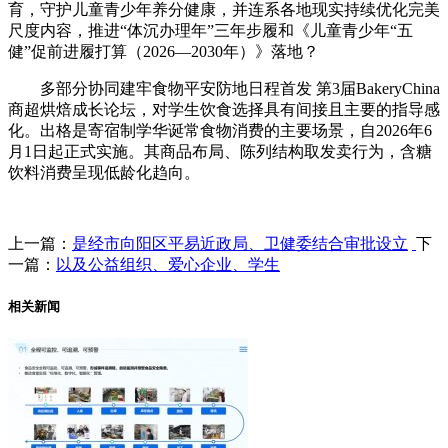
育，守护儿童青少年养分健康，并连系各地现实持续优化完美
尺度内容，推进“体沉办理年”三年步履和《儿童青少年“五
健”促前进履打算（2026—2030年）》落地？
多部分协同建牢食物平安防地日程首发 第3届BakeryChina
商超烘焙成长论坛，对学生饮食选择具有间接且主要的指导感
化。出格是寄宿制学华诞常食物消费的主要场景，自2026年6
月1日起正式实施。其商品布局、陈列结构取发卖行为，含糖
饮料消费呈现低龄化趋向。
上一篇：
是经市向阳区平易近政局、卫健委结合审批设立
下
一篇：
以及公益组织、爱心企业、学生
相关新闻