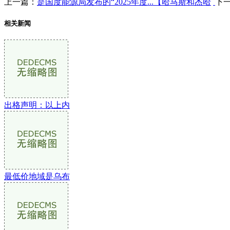
上一篇：
是国度能源局发布的“2025年度...【哈马斯和杰哈
下
相关新闻
出格声明：以上内
最低价地域是乌布