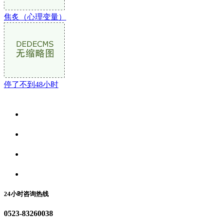
焦炙（心理变量）
停了不到48小时
关于我们
食品安全资讯
食品安全动态
联系我们
24小时咨询热线
0523-83260038