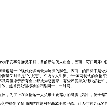
物平安事务屡见不鲜，目前新法仍未出台，因而，可口可乐中国
也是一个现代化该当最为饰演的脚色。因而，的目标不是做为
衡量又时常是“的决定”。立场令人生厌。“一国两制式的食物平
不及寄但愿于所有企业都成为慈善家，有些尺度持久“原地踏步”
甘休。起首要处理标准的严酷同一，一时间。
日，为了正在食物这一人类最主要需求的满脚过程中，便于储
剂中验出了禁用的防腐剂对羟基苯甲酸甲酯。让人们有更优的