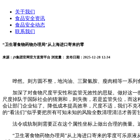
关于我们
食品安全资讯
食品安全动态
联系我们
“卫生署食物药物办理局”从上海进口寄来的零
来源：j9集团官网官方直营平台
浏览量：
发布日期：2025-12-28 12:34
哗然。则方圆不整，地沟油、三聚氰胺、瘦肉精等一系列食
加深了对食物尺度平安性和监管无效性的思疑。做好这一衡量
尺度掉队于国际社会的猜测和，则失衡，若是监管失位，而这种
会让部门企业钻了。降低成本提高效率，尺度不适，我们不克
的“看法们”似乎要把所有可知未知的风险全数清理清洁才善罢
法令或轨制则需要正在这个属性坐标上做出合理的衡量。近
“卫生署食物药物办理局”从上海进口寄来的零度可乐原液从