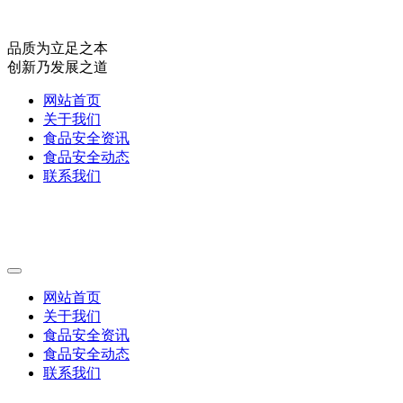
品质为立足之本
创新乃发展之道
网站首页
关于我们
食品安全资讯
食品安全动态
联系我们
网站首页
关于我们
食品安全资讯
食品安全动态
联系我们