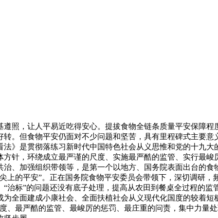
遵照，让人平易近吃得安心。提拔食物全链条质量平安保障程度
好转。但食物平安仍面对不少问题和坚苦，具有里程碑式主要意
《看法》是贯彻落练习新时代中国特色社会从义思惟和党的十九大
体方针，环绕成立最严谨的尺度、实施最严酷的监管、实行最峻
共治、加强组织带领等，是第一个以地方、国务院表面出台的食
舌尖上的平安”。正在国务院食物平安委员会带领下，深切调研，
。“治标”的问题还没有底子处理，提高从农田到餐桌全过程的监
成为全面建成小康社会、全面扶植社会从义现代化国度的较着短
尺度、最严酷的监管、最峻厉的惩罚、最庄重的问责，集中力量