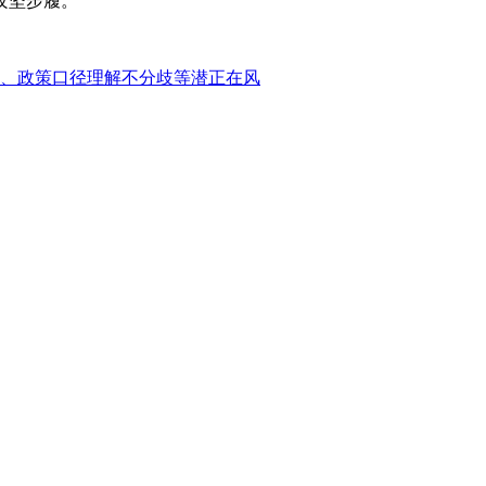
攻坚步履。
、政策口径理解不分歧等潜正在风