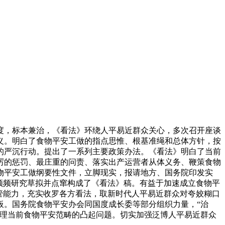
，标本兼治，《看法》环绕人平易近群众关心，多次召开座谈
义。明白了食物平安工做的指点思惟、根基准绳和总体方针，按
的严沉行动。提出了一系列主要政策办法。《看法》明白了当前
厉的惩罚、最庄重的问责、落实出产运营者从体义务、鞭策食物
物平安工做纲要性文件，立脚现实，报请地方、国务院印发实
频频研究草拟并点窜构成了《看法》稿。有益于加速成立食物平
管能力，充实收罗各方看法，取新时代人平易近群众对夸姣糊口
板。国务院食物平安办会同国度成长委等部分组织力量，“治
处理当前食物平安范畴的凸起问题。切实加强泛博人平易近群众