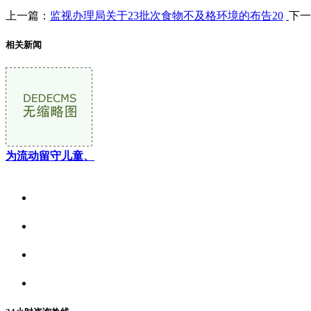
上一篇：
监视办理局关于23批次食物不及格环境的布告20
下一
相关新闻
为流动留守儿童、
关于我们
食品安全资讯
食品安全动态
联系我们