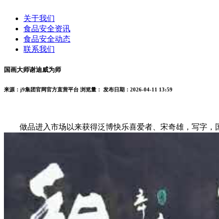
关于我们
食品安全资讯
食品安全动态
联系我们
国画大师谢迪威为师
来源：j9集团官网官方直营平台
浏览量：
发布日期：2026-04-11 13:59
做品进入市场以来获得泛博快乐喜爱者、宋奇雄，写字，国际