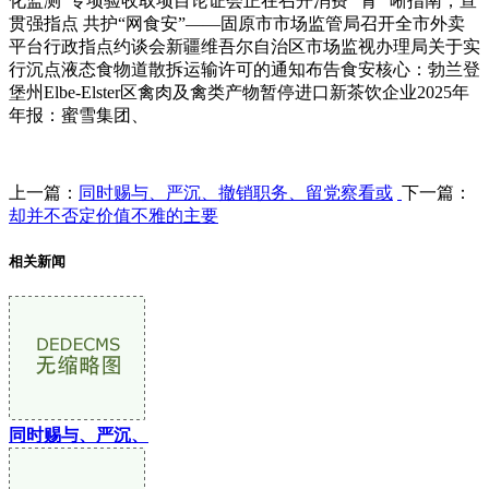
化监测”专项验收取项目论证会正在召开消费 “青” 晰指南，宣
贯强指点 共护“网食安”——固原市市场监管局召开全市外卖
平台行政指点约谈会新疆维吾尔自治区市场监视办理局关于实
行沉点液态食物道散拆运输许可的通知布告食安核心：勃兰登
堡州Elbe-Elster区禽肉及禽类产物暂停进口新茶饮企业2025年
年报：蜜雪集团、
上一篇：
同时赐与、严沉、撤销职务、留党察看或
下一篇：
却并不否定价值不雅的主要
相关新闻
同时赐与、严沉、