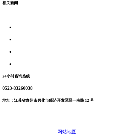
相关新闻
关于我们
食品安全资讯
食品安全动态
联系我们
24小时咨询热线
0523-83260038
地址：江苏省泰州市兴化市经济开发区经一南路 12 号
微信二维码
网站地图