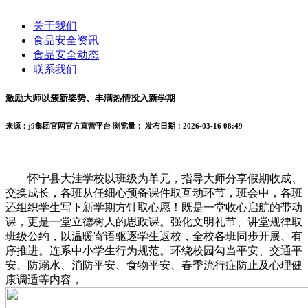
关于我们
食品安全资讯
食品安全动态
联系我们
激励大师以簇新姿势、丰满热情投入新学期
来源：j9集团官网官方直营平台
浏览量：
发布日期：2026-03-16 08:49
怀宁县大洼学校以班级为单元，指导大师分享假期收成、
交换成长，各班从任细心预备课件取互动环节，班会中，各班
还组织学生写下新学期方针取心愿！既是一堂收心启航的带动
课，更是一堂立德树人的思政课。强化文明礼节、讲堂规律取
班级公约，以温暖寄语驱逐学生返校，全校各班同步开展、有
序推进。连系中小学生行为规范。环绕校园勾当平安、交通平
安、防溺水、消防平安、食物平安、春季流行症防止及心理健
康调适等内容，