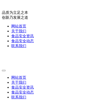
品质为立足之本
创新乃发展之道
网站首页
关于我们
食品安全资讯
食品安全动态
联系我们
网站首页
关于我们
食品安全资讯
食品安全动态
联系我们