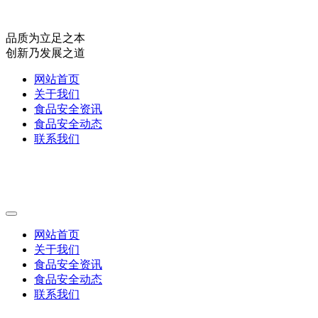
品质为立足之本
创新乃发展之道
网站首页
关于我们
食品安全资讯
食品安全动态
联系我们
网站首页
关于我们
食品安全资讯
食品安全动态
联系我们