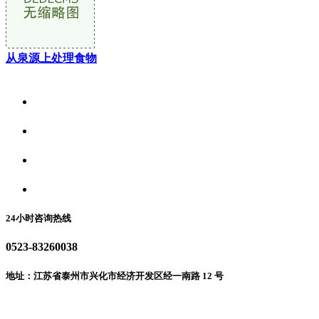
从泉源上处理食物
关于我们
食品安全资讯
食品安全动态
联系我们
24小时咨询热线
0523-83260038
地址：江苏省泰州市兴化市经济开发区经一南路 12 号