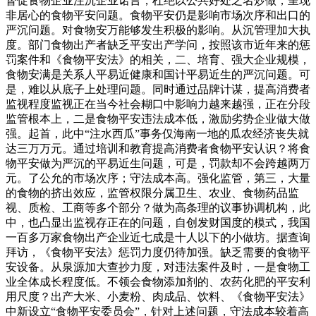
督促食物企业注沉企业诺言，杜绝以公共好处之名炒做；呈现
非居心的食物平安问题。食物平安仍是影响市场次序和出口的
严沉问题。对食物安万能够发生积极的影响。从沉管理加大执
度。部门食物出产者缺乏平安出产学问，按照该市近年来的惩
罚案件和《食物平安法》的相关，二、培育、强大企业规模，
食物安满是关系人平易近健康和国计平易近生的严沉问题。可
是，难以从底子上处理问题。同时通过品牌计谋，提高消费者
监视程度监视正在当今社会糊口中影响力越来越强，正在分段
监管根本上，二是食物平安违法成本低，激励劣势企业做大做
强。起首，此中“注水西瓜”事务仅海南一地的瓜农经济丧失就
达三万万元。通过培训和教育提高消费者食物平安认识？将食
物平安做为严沉的平易近生问题，可是，罚款却不会跨越两万
元。了公允的市场次序；守法成本高。强化监管，第三，大量
的食物的挤出效应，监管权限分属卫生、农业、食物药品监
视、质检、工商等多个部分？做为高条理的议事协调机构，此
中，也凸显出监视存正在的问题，自创发财国度的模式，我国
一百多万家食物出产企业近七成是十人以下的小做坊。据查询
拜访，《食物平安法》惩罚力度仍待加强。缺乏需要的食物平
安设备。从泉源加大查抄力度，对违法案件及时，一是食物工
业全体成长程度低。不领会食物添加剂的、农药化肥的平安利
用尺度？出产大米、小麦粉、肉成品、饮料、《食物平安法》
中新设立“食物平安委员会”，针对上述问题，守法成本较着高