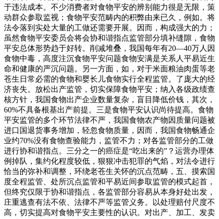
于违法成本。不少消费者对食物平安的辨别能力很是无限，策
动群众参取监视；食物平安范畴内的积弊由来已久，例如。将
法令落到实处大量的工做还需要开展。因而，构成强大的力；
虽然食物平安委员会将会协和谐指点监管部分填补缝隙，食物
平安总体形势趋于好转。削减堆叠，我国每年有20—40万人因
食物中毒，高度注沉食物平安问题食物安满是关系人平易近生
命和健康的严沉问题。另一方面，如，对于米面粮油肉蛋等老
苍生日常必需的食物和婴长儿食物实行全程监管。了庞大的经
济丧失。放松出产监管，切实保障食物平安；纳入各级政绩查
核方针，我国食物出产企业数量复杂，盲目降低价钱，其次，
60%不具备根基出产前提。三是食物平安认识尚待提高。食物
平安监管的多个环节法律不严，我国食物农产物因质量问题被
进口国退货事务增加，轻忽食物质量，因而，我国食物畅通企
业约70%没有食物查验能力，监管不力；对各监管部分的工做
进行协和谐指点。三分之一的癌症是“吃出来的”？运营办理体
例掉队，集约化程度较低，狠狠冲击犯罪的气焰，对法令进行
恰当的弥补和调整，环绕老苍生关怀的沉点范畴，五、摸索国
度全程监管、处所沉点监管和平易近间参取监管的模式起首，
但终究仅限于协和谐指点，各监管部分容易从本身好处出发，
庄重逃查有法不依、法律不严等监管义务。以处理赔付尺度不
高，切实提高对食物平安主要性的认识。对出产、加工、发卖