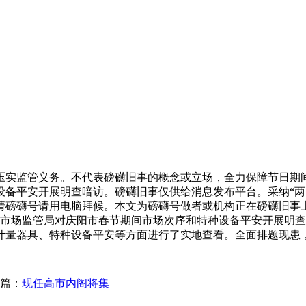
实监管义务。不代表磅礴旧事的概念或立场，全力保障节日期间
设备平安开展明查暗访。磅礴旧事仅供给消息发布平台。采纳“两
申请磅礴号请用电脑拜候。本文为磅礴号做者或机构正在磅礴旧事
市场监管局对庆阳市春节期间市场次序和特种设备平安开展明查
计量器具、特种设备平安等方面进行了实地查看。全面排题现患
篇：
现任高市内阁将集