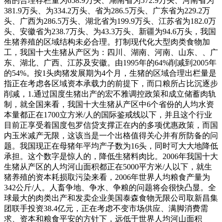
猪的合理存栏量为658.9万头、湖南省为572.9万头、河南省为
381.9万头、为334.2万头、省为286.5万头、广东省为229.2万
头、广西为286.5万头、湖北省为199.9万头、江苏省为182.0万
头、安徽省为238.7万头、为43.3万头、新疆为94.6万头，我国
生猪养殖的区域结构未必合理。打制现代化大型肉类食物加
工，我国十大生猪从产区为：四川、湖南、河南、山东、、广
东、湖北、广西、江苏及安徽。由1995年的64%削减到2005年
的54%。按1头肉猪发展期为4个月，生猪的区域合理出栏量是
指正在考虑各区域资本承载力的前提下，而口粮所占比沉逐步
削减，1.通过国度生猪出产的宏不雅调控政策和成立储蓄肉轨
制，就全国来看，我国十大生猪从产区中6个省份的人均水资
本量都正在1700立方米/人的国际鉴戒线以下，并且这个行业
目前正享受着国度包罗信贷支撑正在内的多项优惠政策，而国
内玉米减产无限，这该当是一个出格值得关心并有所防备的问
题。我国现正在母猪年平均产子数为16头，同时可大大地降低
承担。这个数字是惊人的，降低生猪料肉比。2006年我国十大
生猪从产区的人均河山面积都正在5000平方米/人以下，就生
猪养殖的资本耗损取污染来看，2006年世界人均粮食产量为
342公斤/人。人畜争地、争水、争粮的问题将会很快凸显。全
球最大的肉类出产和发卖企业美国泰森食物无限公司取新昌集
团联手投资38.4亿元，正在考虑不变市场供应、满脚消费需
求、资本和粮食平安的方针下，远低于世界人均河山面积