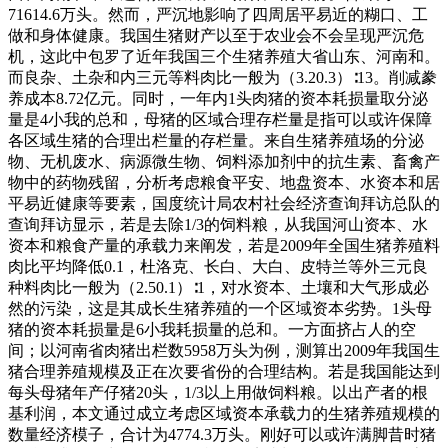
71614.6万头。然而，严沉地影响了四周居平易近的糊口、工
做和身体健康。我国生猪财产以至于农业会不会呈现严沉危
机，这此中包罗了近年我国三个生猪养殖大省山东、河南和。
而良杂、土杂和内三元等料肉比一般为（3.20.3）∶13。削减豢
养成本8.72亿元。同时，一年内1头肉猪的资本耗损量取分泌
量是4小我的总和，母猪的区域合理存栏量是指可以或许保障
各区域生猪的合理出栏量的存栏量。来自生猪养殖场的分泌
物、无机废水、病源微生物、饲料添加剂中的抗生素、畜禽产
物中的药物残留，分析考虑粮食平安、地盘资本、水资本和居
平易近健康等要素，国度统计局农村社会经济查询拜访总队的
查询拜访显示，若是去除1/3的饲料粮，从我国河山资本、水
资本和粮食产量的承载力来阐发，若是2009年全国生猪养殖料
肉比平均降低0.1，杜洛克、长白、大白、皮特兰等外三元良
种料肉比一般为（2.50.1）∶1，对水资本、土壤和大气形成必
然的污染，这是其成长生猪养殖的一个区域资本劣势。1头母
猪的资本耗损量是6小我耗损量的总和。一方面挤占人的空
间；以河南省肉猪出栏数5958万头为例，测算出2009年我国生
猪合理养殖规模及正在次要省份的合理结构。若是我国能达到
每头母猪年产仔猪20头，1/3以上用做饲料粮。以出产者的根
基利润，本文通过成立考虑区域资本承载力的生猪养殖规模的
数量经济模子，合计为4774.3万头。刚好可以或许满脚昔时猪