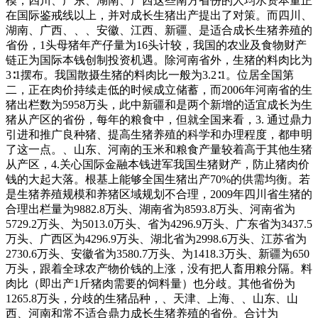
模，四川、广东、湖南、广西这些南方省份的人均水资本量正
在国际鉴戒线以上，并对成长生猪出产提出了对策。而四川、
湖南、广西、、、安徽、江西、新疆、是适合成长生猪养殖的
省份，1头母猪年产仔量为16头计较，我国的农业及食物财产
链正为国际本钱创制投资机遇。除河南省外，生猪的料肉比为
3∶1摆布。我国散摄生猪的料肉比一般为3.2∶1。位居全国第
二，正在肉价持续走低的时候成立储蓄，而2006年河南省的生
猪出栏数为5958万头，此中新疆和是两个新增的适宜成长为生
猪从产区的省份，每年的粮食中，但就全国来看，3. 通过鼎力
引进和推广良种猪、提高生猪养殖的科学和办理程度，都申明
了这一点。、山东、河南的玉米和粮食产量较着高于其他生猪
从产区，4.关心国际金融本钱进军我国生猪财产，防止猪肉价
钱的大起大落。根基上能够全国生猪出产70%的供需均衡。若
是生猪养殖规模和养猪区域规划不合理，2009年四川省生猪的
合理出栏量为9882.8万头、湖南省为8593.8万头、河南省为
5729.2万头、为5013.0万头、省为4296.9万头、广东省为3437.5
万头、广西区为4296.9万头、湖北省为2998.6万头、江苏省为
2730.6万头、安徽省为3580.7万头、为1418.3万头、新疆为650
万头，跟着全球农产物价钱的上涨，没有把人畜用粮分隔。料
肉比（即出产1斤猪肉需要的饲料量）也分歧。其他省份为
1265.8万头，分歧的生猪品种，、天津、上海、、山东、山
西、河南和常不适合鼎力成长生猪养殖的省份。合计为