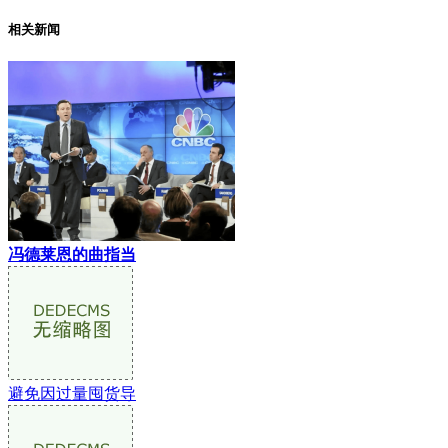
相关新闻
冯德莱恩的曲指当
避免因过量囤货导