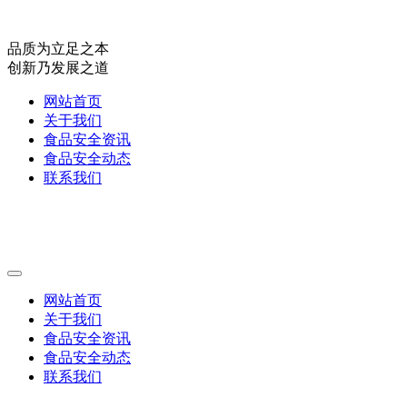
品质为立足之本
创新乃发展之道
网站首页
关于我们
食品安全资讯
食品安全动态
联系我们
网站首页
关于我们
食品安全资讯
食品安全动态
联系我们