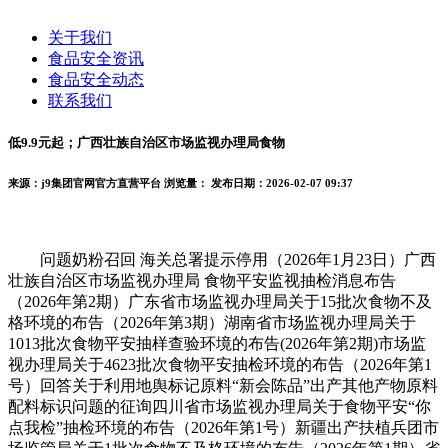
关于我们
食品安全资讯
食品安全动态
联系我们
低9.9元起；广西壮族自治区市场监视办理局食物
来源：j9集团官网官方直营平台
浏览量：
发布日期：2026-02-07 09:37
问题奶粉召回 海关总署提示停用（2026年1月23日）广西
壮族自治区市场监视办理局 食物平安监视抽检消息布告
（2026年第2期）广东省市场监视办理局关于15批次食物不及
格环境的布告（2026年第3期）湖南省市场监视办理局关于
1013批次食物平安抽样查验环境的布告(2026年第2期)市场监
视办理局关于4623批次食物平安抽检环境的布告（2026年第1
号）回答关于利用地舆标记原料“新会陈品”出产其他产物原料
配料标识问题的征询四川省市场监视办理局关于食物平安“你
点我检”抽检环境的布告（2026年第1号）新疆出产扶植兵团市