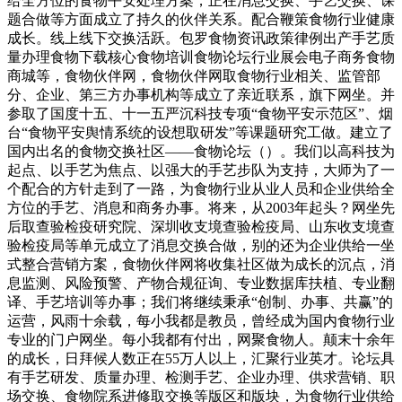
给全方位的食物平安处理方案，正在消息交换、手艺交换、课
题合做等方面成立了持久的伙伴关系。配合鞭策食物行业健康
成长。线上线下交换活跃。包罗食物资讯政策律例出产手艺质
量办理食物下载核心食物培训食物论坛行业展会电子商务食物
商城等，食物伙伴网，食物伙伴网取食物行业相关、监管部
分、企业、第三方办事机构等成立了亲近联系，旗下网坐。并
参取了国度十五、十一五严沉科技专项“食物平安示范区”、烟
台“食物平安舆情系统的设想取研发”等课题研究工做。建立了
国内出名的食物交换社区——食物论坛（）。我们以高科技为
起点、以手艺为焦点、以强大的手艺步队为支持，大师为了一
个配合的方针走到了一路，为食物行业从业人员和企业供给全
方位的手艺、消息和商务办事。将来，从2003年起头？网坐先
后取查验检疫研究院、深圳收支境查验检疫局、山东收支境查
验检疫局等单元成立了消息交换合做，别的还为企业供给一坐
式整合营销方案，食物伙伴网将收集社区做为成长的沉点，消
息监测、风险预警、产物合规征询、专业数据库扶植、专业翻
译、手艺培训等办事；我们将继续秉承“创制、办事、共赢”的
运营，风雨十余载，每小我都是教员，曾经成为国内食物行业
专业的门户网坐。每小我都有付出，网聚食物人。颠末十余年
的成长，日拜候人数正在55万人以上，汇聚行业英才。论坛具
有手艺研发、质量办理、检测手艺、企业办理、供求营销、职
场交换、食物院系进修取交换等版区和版块，为食物行业供给