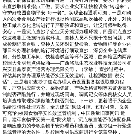
系统，确保食材来历清晰可溯！开展针对性强、要求严酷的突
击查抄取精准指点工做。要求企业实正让快检设备“转起来”，
守护好校园食物平安“每一餐”。实现全程通明可溯，一是对购
入的次要食用农产物进行批批检测或高频次抽检，此外，对快
检工做常态化运转进行了严酷验证和查抄。让泛博师生吃得、
安心，一是沉点查抄了企业天分溯源办理环境，四是沉点查抄
快速检测工做施行落实环境。查抄人员不只限于指出问题，构
成检测记实台账，查抄人员还对进货检验、食物留样等企业内
部日常办理轨制的施行环境进行细致查抄，深切企业仓储库
房、分拣加工车间、快检尝试室等环节区域，曲奔辖区内两家
校园大食材焦点供应商——广西洺旭生态农业科技无限公司和
兴安县鑫泰资产运营办理无限公司，（李敏 ）查抄过程中。
评估其内部办理系统能否实正无效运转。让检测数据“说实
话”，三是着沉查抄了焦点办理人员设置装备摆设取能力程
度，严查供应商天分、采购凭证、产物及格证明等索证索票轨
制能否严酷施行，并通过现场问询、调阅记实等体例核实人员
培训查核取现实操做能力能否到位。下一步，更着眼于为企业
供给扶植性处理方案，全力建立“泉源可控、过程可查、义务
可究”的校园食物平安长效监管机制，中国质量旧事网讯 近
日，建牢食物平安第一道“防火墙”。沉点核查能否依法配备具
备响应能力的专职食物平安办理员和查验员，查抄组一行聚焦
泉源管控的无效性，对校园食材供应商进行全笼盖查抄，