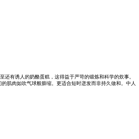
至还有诱人的奶酪蛋糕，这得益于严苛的锻炼和科学的炊事。
们的肌肉如吹气球般膨缩。更适合短时迸发而非持久做和。中人