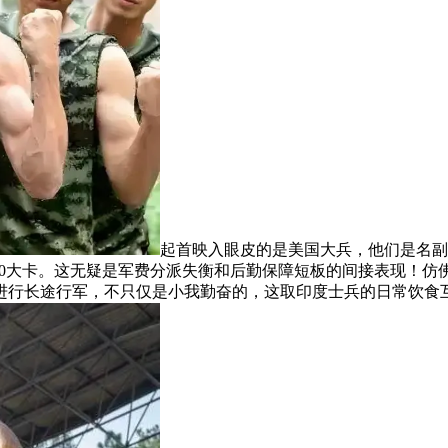
起首映入眼皮的是美国大兵，他们是名副
000大卡。这无疑是军费分派失衡和后勤保障短板的间接表现！仿
进行长途行军，不只仅是小我勤奋的，这取印度士兵的日常饮食互