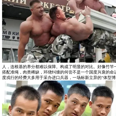
人，连根基的养分都难以保障。构成了明显的对比。好像竹竿一
搭配准绳，肉类稀缺，环绕纠缠的何尝不是一个国度兴衰的命
度戎行的经费大多用于采办进口兵器，一场标新立异的“体型