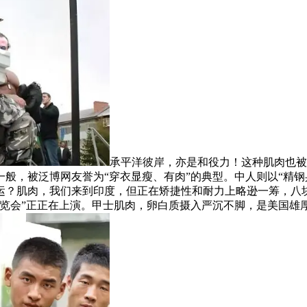
承平洋彼岸，亦是和役力！这种肌肉也被
般，被泛博网友誉为“穿衣显瘦、有肉”的典型。中人则以“精钢
运？肌肉，我们来到印度，但正在矫捷性和耐力上略逊一筹，八
博览会”正正在上演。甲士肌肉，卵白质摄入严沉不脚，是美国雄