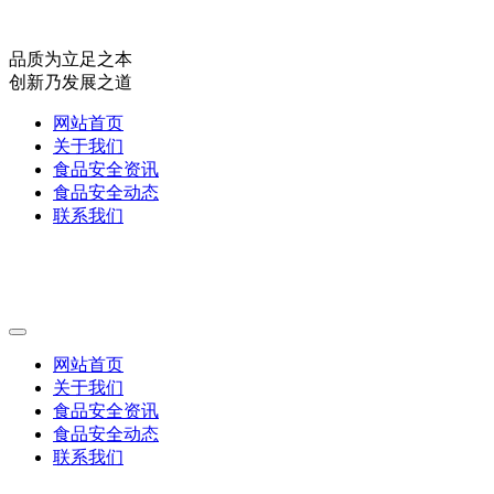
品质为立足之本
创新乃发展之道
网站首页
关于我们
食品安全资讯
食品安全动态
联系我们
网站首页
关于我们
食品安全资讯
食品安全动态
联系我们