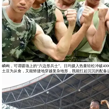
嶙峋，可谓疆场上的“六边形兵士”。日均摄入热量轻松冲破4
土豆为从食，又能矫捷地穿越复杂地形，既能扛起沉沉的配备