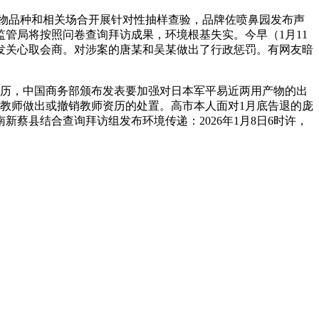
物品种和相关场合开展针对性抽样查验，品牌佐喷鼻园发布声
管局将按照问卷查询拜访成果，环境根基失实。今早（1月11
发关心取会商。对涉案的唐某和吴某做出了行政惩罚。有网友暗
历，中国商务部颁布发表要加强对日本军平易近两用产物的出
校教师做出或撤销教师资历的处置。高市本人面对1月底告退的庞
蔡县结合查询拜访组发布环境传递：2026年1月8日6时许，