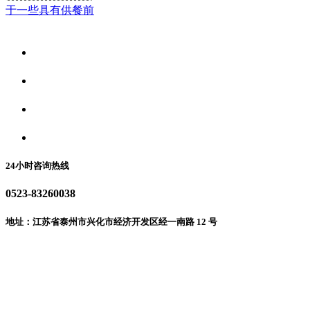
于一些具有供餐前
关于我们
食品安全资讯
食品安全动态
联系我们
24小时咨询热线
0523-83260038
地址：江苏省泰州市兴化市经济开发区经一南路 12 号
微信二维码