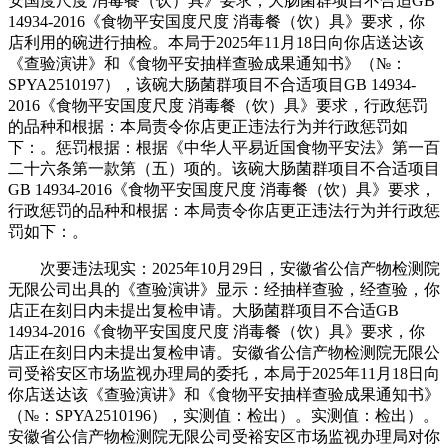
安国度尺度 消毒餐（饮）具》要求，大肠菌群项目不合适GB
14934-2016《食物平安国度尺度 消毒餐（饮）具》要求，你
店利用的碗进行抽检。本局于2025年11月18日向你店送达该
《查验演讲》和《食物平安抽样查验成果通知书》（№：
SPYA2510197），该碗大肠菌群项目不合适项目GB 14934-
2016《食物平安国度尺度 消毒餐（饮）具》要求，行政惩罚
的品种和根据：本局责令你店更正违法行为并行政惩罚如
下：。惩罚根据：根据《中华人平易近国食物平安法》第一百
二十六条第一款第（五）项的。该碗大肠菌群项目不合适项目
GB 14934-2016《食物平安国度尺度 消毒餐（饮）具》要求，
行政惩罚的品种和根据：本局责令你店更正违法行为并行政惩
罚如下：。
次要违法现实：2025年10月29日，安徽省公信产物检测院
无限公司出具的《查验演讲》显示：经抽样查验，经查验，你
店正在刻日内未提出复检申请。大肠菌群项目不合适GB
14934-2016《食物平安国度尺度 消毒餐（饮）具》要求，你
店正在刻日内未提出复检申请。安徽省公信产物检测院无限公
司受裕安区市场监视办理局的委托，本局于2025年11月18日向
你店送达该《查验演讲》和《食物平安抽样查验成果通知书》
（№：SPYA2510196），实测值：检出）。实测值：检出）。
安徽省公信产物检测院无限公司受裕安区市场监视办理局对你