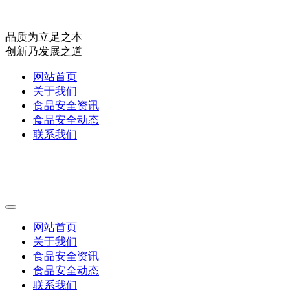
品质为立足之本
创新乃发展之道
网站首页
关于我们
食品安全资讯
食品安全动态
联系我们
网站首页
关于我们
食品安全资讯
食品安全动态
联系我们