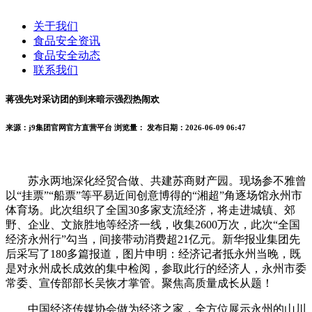
关于我们
食品安全资讯
食品安全动态
联系我们
蒋强先对采访团的到来暗示强烈热闹欢
来源：j9集团官网官方直营平台
浏览量：
发布日期：2026-06-09 06:47
苏永两地深化经贸合做、共建苏商财产园。现场参不雅曾
以“挂票”“船票”等平易近间创意博得的“湘超”角逐场馆永州市
体育场。此次组织了全国30多家支流经济，将走进城镇、郊
野、企业、文旅胜地等经济一线，收集2600万次，此次“全国
经济永州行”勾当，间接带动消费超21亿元。新华报业集团先
后采写了180多篇报道，图片申明：经济记者抵永州当晚，既
是对永州成长成效的集中检阅，参取此行的经济人，永州市委
常委、宣传部部长吴恢才掌管。聚焦高质量成长从题！
中国经济传媒协会做为经济之家，全方位展示永州的山川