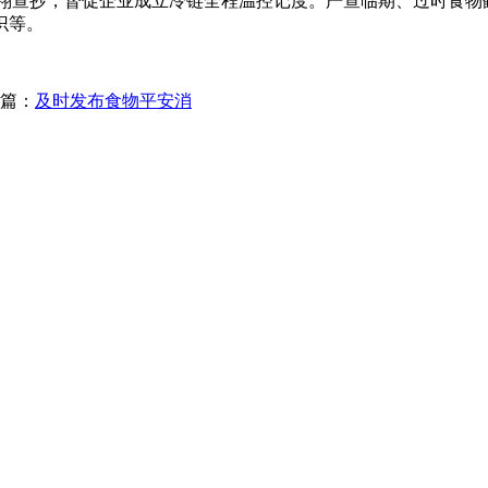
飞翔查抄，督促企业成立冷链全程温控记度。严查临期、过时食物翻
识等。
篇：
及时发布食物平安消