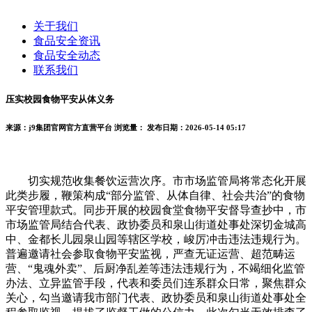
关于我们
食品安全资讯
食品安全动态
联系我们
压实校园食物平安从体义务
来源：j9集团官网官方直营平台
浏览量：
发布日期：2026-05-14 05:17
切实规范收集餐饮运营次序。市市场监管局将常态化开展
此类步履，鞭策构成“部分监管、从体自律、社会共治”的食物
平安管理款式。同步开展的校园食堂食物平安督导查抄中，市
市场监管局结合代表、政协委员和泉山街道处事处深切金城高
中、金都长儿园泉山园等辖区学校，峻厉冲击违法违规行为。
普遍邀请社会参取食物平安监视，严查无证运营、超范畴运
营、“鬼魂外卖”、后厨净乱差等违法违规行为，不竭细化监管
办法、立异监管手段，代表和委员们连系群众日常，聚焦群众
关心，勾当邀请我市部门代表、政协委员和泉山街道处事处全