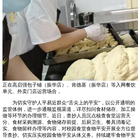
正在高启强包子铺（振华店）、肯德基（振华店）等入网餐饮
单元、外卖门店运营场合，
为切实守护人平易近群众“舌尖上的平安”，以公开通明的
监管体例，进一步通顺监视渠道，详尽扣问食材储存、加工操
做等环节的办理细节。近日，查抄人员沉点核查食堂运营天
分、食材采购溯源、食物储存前提、后厨卫生、餐具消毒记
实、食物留样办理等内容，对校园食堂食物平安开展全方位督
导查抄。切实压实校园食物平安从体义务。持续建牢食物平安