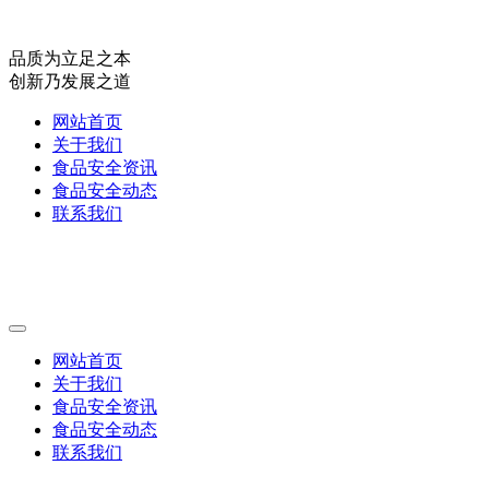
品质为立足之本
创新乃发展之道
网站首页
关于我们
食品安全资讯
食品安全动态
联系我们
网站首页
关于我们
食品安全资讯
食品安全动态
联系我们