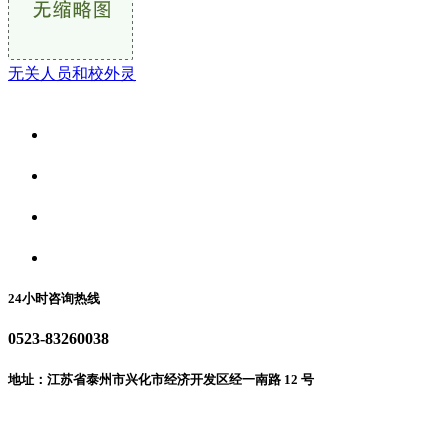
无关人员和校外灵
关于我们
食品安全资讯
食品安全动态
联系我们
24小时咨询热线
0523-83260038
地址：江苏省泰州市兴化市经济开发区经一南路 12 号