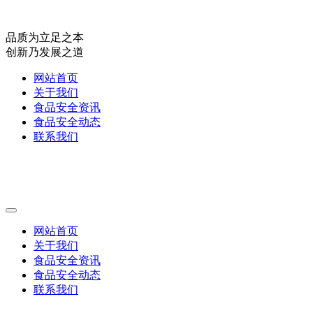
品质为立足之本
创新乃发展之道
网站首页
关于我们
食品安全资讯
食品安全动态
联系我们
网站首页
关于我们
食品安全资讯
食品安全动态
联系我们