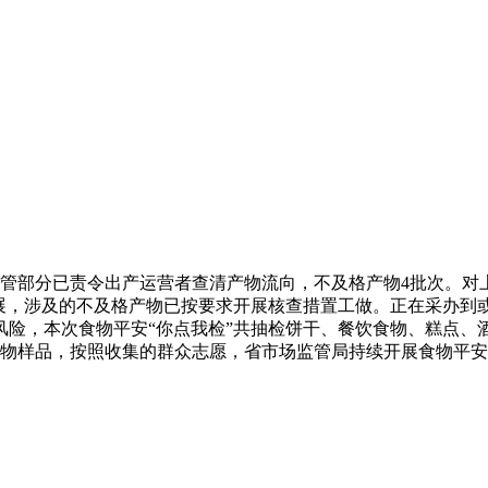
部分已责令出产运营者查清产物流向，不及格产物4批次。对上述
展，涉及的不及格产物已按要求开展核查措置工做。正在采办到或
风险，本次食物平安“你点我检”共抽检饼干、餐饮食物、糕点、
食物样品，按照收集的群众志愿，省市场监管局持续开展食物平安