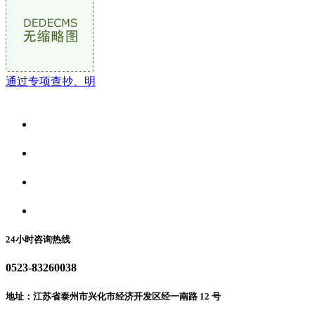
通过专项查抄、明
关于我们
食品安全资讯
食品安全动态
联系我们
24小时咨询热线
0523-83260038
地址：江苏省泰州市兴化市经济开发区经一南路 12 号