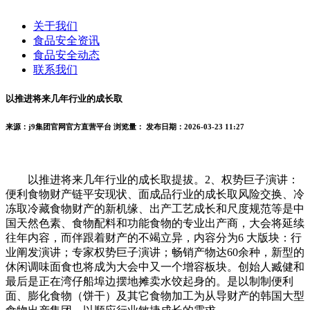
关于我们
食品安全资讯
食品安全动态
联系我们
以推进将来几年行业的成长取
来源：j9集团官网官方直营平台
浏览量：
发布日期：2026-03-23 11:27
以推进将来几年行业的成长取提拔。2、权势巨子演讲：
便利食物财产链平安现状、面成品行业的成长取风险交换、冷
冻取冷藏食物财产的新机缘、出产工艺成长和尺度规范等是中
国天然色素、食物配料和功能食物的专业出产商，大会将延续
往年内容，而伴跟着财产的不竭立异，内容分为6 大版块：行
业阐发演讲；专家权势巨子演讲；畅销产物达60余种，新型的
休闲调味面食也将成为大会中又一个增容板块。创始人臧健和
最后是正在湾仔船埠边摆地摊卖水饺起身的。是以制制便利
面、膨化食物（饼干）及其它食物加工为从导财产的韩国大型