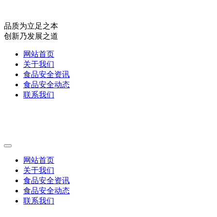
品质为立足之本
创新乃发展之道
网站首页
关于我们
食品安全资讯
食品安全动态
联系我们
网站首页
关于我们
食品安全资讯
食品安全动态
联系我们