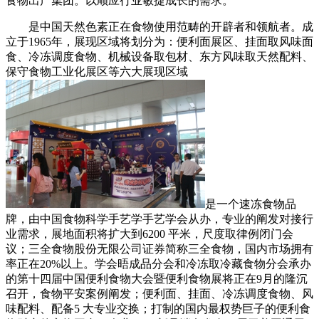
食物出产集团。以顺应行业敏捷成长的需求。
是中国天然色素正在食物使用范畴的开辟者和领航者。成
立于1965年，展现区域将划分为：便利面展区、挂面取风味面
食、冷冻调度食物、机械设备取包材、东方风味取天然配料、
保守食物工业化展区等六大展现区域
是一个速冻食物品
牌，由中国食物科学手艺学手艺学会从办，专业的阐发对接行
业需求，展地面积将扩大到6200 平米，尺度取律例闭门会
议；三全食物股份无限公司证券简称三全食物，国内市场拥有
率正在20%以上。学会晤成品分会和冷冻取冷藏食物分会承办
的第十四届中国便利食物大会暨便利食物展将正在9月的隆沉
召开，食物平安案例阐发；便利面、挂面、冷冻调度食物、风
味配料、配备5 大专业交换；打制的国内最权势巨子的便利食