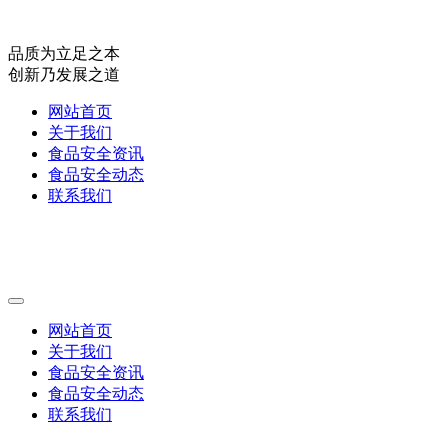
品质为立足之本
创新乃发展之道
网站首页
关于我们
食品安全资讯
食品安全动态
联系我们
网站首页
关于我们
食品安全资讯
食品安全动态
联系我们