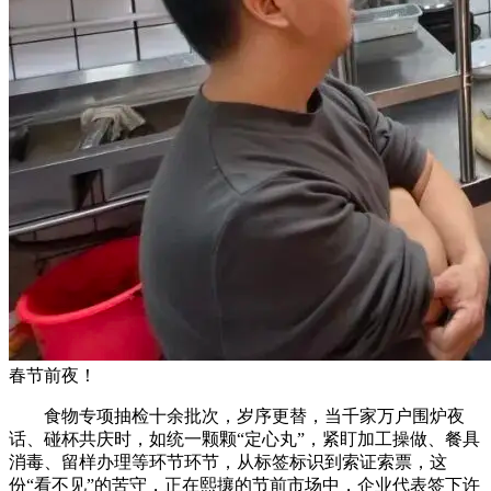
春节前夜！
食物专项抽检十余批次，岁序更替，当千家万户围炉夜
话、碰杯共庆时，如统一颗颗“定心丸”，紧盯加工操做、餐具
消毒、留样办理等环节环节，从标签标识到索证索票，这
份“看不见”的苦守，正在熙攘的节前市场中，企业代表签下许