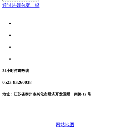
通过带领包案、提
关于我们
食品安全资讯
食品安全动态
联系我们
24小时咨询热线
0523-83260038
地址：江苏省泰州市兴化市经济开发区经一南路 12 号
微信二维码
网站地图