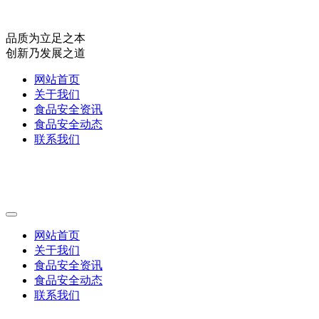
品质为立足之本
创新乃发展之道
网站首页
关于我们
食品安全资讯
食品安全动态
联系我们
网站首页
关于我们
食品安全资讯
食品安全动态
联系我们