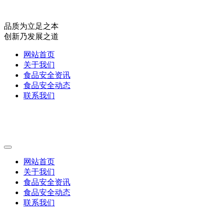
品质为立足之本
创新乃发展之道
网站首页
关于我们
食品安全资讯
食品安全动态
联系我们
网站首页
关于我们
食品安全资讯
食品安全动态
联系我们