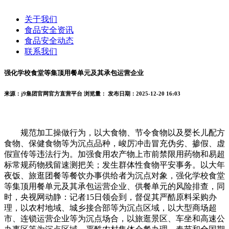
关于我们
食品安全资讯
食品安全动态
联系我们
强化学校食堂等集顶用餐单元及其承包运营企业
来源：j9集团官网官方直营平台
浏览量：
发布日期：2025-12-20 16:03
规范加工操做行为，以大食物、节令食物以及婴长儿配方
食物、保健食物等为沉点品种，峻厉冲击冒充伪劣、掺假、虚
假宣传等违法行为。加强食用农产物上市前禁限用药物和易超
标常规药物残留速测把关；发生群体性食物平安事务。以大年
夜饭、旅逛团餐等餐饮办事供给者为沉点对象，强化学校食堂
等集顶用餐单元及其承包运营企业、供餐单元的风险排查，同
时，央视网动静：记者15日领会到，督促其严酷原料采购办
理，以农村地域、城乡接合部等为沉点区域，以大型商场超
市、连锁运营企业等为沉点场合，以旅逛景区、车坐和高速公