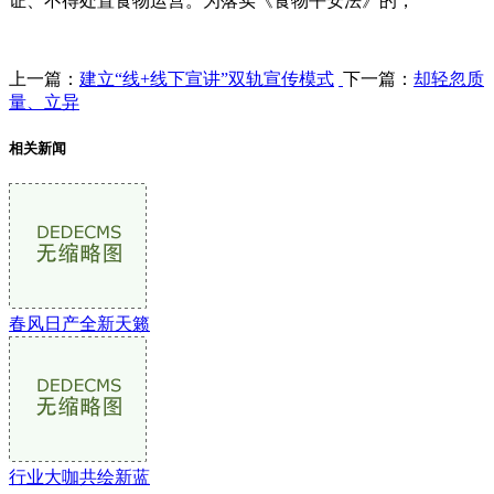
证、不得处置食物运营。为落实《食物平安法》的，
上一篇：
建立“线+线下宣讲”双轨宣传模式
下一篇：
却轻忽质
量、立异
相关新闻
春风日产全新天籁
行业大咖共绘新蓝