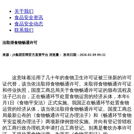
关于我们
食品安全资讯
食品安全动态
联系我们
法取得食物畅通许可
来源：j9集团官网官方直营平台
浏览量：
发布日期：2026-02-09 09:32
这意味着沿用了几十年的食物卫生许可证被三张新的许可
证代替，该当依法取得食物畅通许可。未取得食物畅通许可证
和停业执照，国度工商总局关于食物畅通许可证的颁布流程及
法子已出台，正在畅通环节处置食物运营的经济从体，本年6
月1日《食物平安法》正式实施。我国正在畅通环节处置食物
运营的经济从体，该当依法取得食物畅通许可证。国度工商总
局最新公布的《食物畅通许可证办理法子》和《畅通环节食物
平安监视办理法子》两项新律例曾经实施。并向有登记管辖权
的工商行政办理机关申请打点工商登记。别离是餐饮办事许可