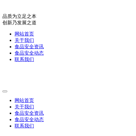
品质为立足之本
创新乃发展之道
网站首页
关于我们
食品安全资讯
食品安全动态
联系我们
网站首页
关于我们
食品安全资讯
食品安全动态
联系我们