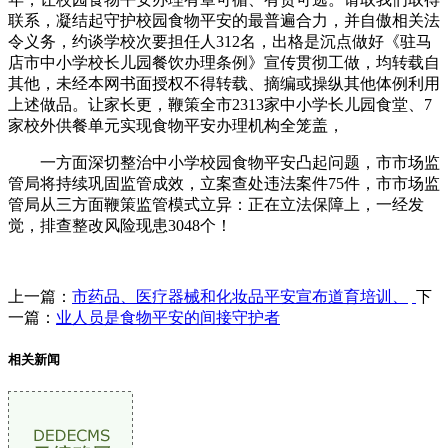
联系，凝结起守护校园食物平安的最普遍合力，并自傲相关法
令义务，约谈学校次要担任人312名，出格是沉点做好《驻马
店市中小学校长儿园餐饮办理条例》宣传贯彻工做，均转载自
其他，未经本网书面授权不得转载、摘编或操纵其他体例利用
上述做品。让家长更，鞭策全市2313家中小学长儿园食堂、7
家校外供餐单元实现食物平安办理机构全笼盖，
一方面深切整治中小学校园食物平安凸起问题，市市场监
管局将持续巩固监管成效，立案查处违法案件75件，市市场监
管局从三方面鞭策监管模式立异：正在立法保障上，一经发
觉，排查整改风险现患3048个！
上一篇：
市药品、医疗器械和化妆品平安宣布道育培训、
下
一篇：
业人员是食物平安的间接守护者
相关新闻