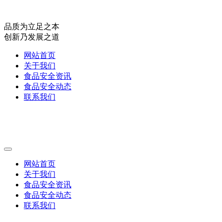
品质为立足之本
创新乃发展之道
网站首页
关于我们
食品安全资讯
食品安全动态
联系我们
网站首页
关于我们
食品安全资讯
食品安全动态
联系我们