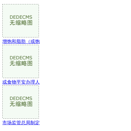
增饱和脂肪（或饱
或食物平安办理人
市场监管总局制定